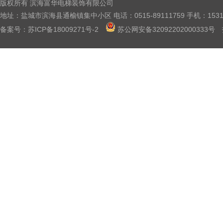
版权所有 滨海富华电梯装饰有限公司
品来满足顾客多样化需求的基础上，为
士达电梯技术和品质优势的完整传承。作为
内山高一先生表达了对于“电梯改变生活
地址：盐城市滨海县通榆镇集中小区 电话：0515-89111759 手机：1531289659
应”三位一体的战略布局，应用长期积
瞩目的项目当中，除了提供富士达常年
备案号：
苏ICP备18009271号-2
苏公网安备32092202000333号
念，是集“科、工、贸”于一体的高科
客提供便捷省时的全方位休闲运动环境
预防性维保服务遍布全国各地，不断满
城，京北一级路通车后距北京130公里，
故也成为社会的关注热点。作为一家秉
米斜长内实现800米落差的洲际滑雪“圣
大众电梯安全知识的宣传。自2010开
的场地标准。新雪国控股有限公司总裁佟
动，发放电梯安全乘梯手册约50000
将实现真正意义上的四季滑雪，为全民冰雪
全知识教育。在工作的开展过程中，富
展金融、科技、文化、艺术等产业、规划
小学、西安交大二附小、武汉市江汉区
目给予了极高的重视与投入，秉承着‘专业
支持和积极反馈。此外，富士达还通过
日），此次合作也将成为富士达在中国市
展。 在富士达的价值观念中，为社会
集团有限公司于1995年在河北省廊坊
足顾客多样化需求的基础上，为提高城
同时保证了富士达电梯技术和品质优势的
造”、“研发”和“供应”三位一体的战
主导的产品设计理念，是集“科、工、
梯等，销售网络和预防性维保服务遍布
使用，不少安全事故也成为社会的关注
多样化活动致力于大众电梯安全知识的宣