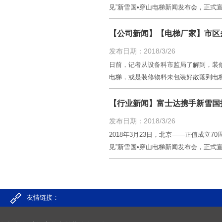
内实现800米落差的洲际滑雪“圣地”，
见”新雪国•穿山电梯新闻发布会，正式
一家3000kg电梯厂家，这家经理告
标准。新雪国控股有限公司总裁佟成柏先
之际将打破目前吉尼斯电梯单次提升高
记者，我们是1吨电梯厂家。眼前的生
真正意义上的四季滑雪，为全民冰雪运动提
国雪上项目获得世界首枚金牌的滑雪运
【公司新闻】【电梯厂家】市区
梯厂家之间的区别。 最后，根据记者走
融、科技、文化、艺术等产业、规划用1
打造的三台穿山电梯，是以山洞为主体
养，电梯的安全性就得不到保障，如果
发布日期：2018/3/26
予了极高的重视与投入，秉承着‘专业厂家
载人数为81人。电梯上行最高运行速度
正常使用电梯。 （2）电梯在使用过
日前，记者从设备科市监局了解到，装
此次合作也将成为富士达在中国市场精耕
变了滑雪场以缆车和索道为主的传统交
题连责任单位都找不到。如果是由电梯
电梯，或是装修物料未包装好散落到电
限公司于1995年在河北省廊坊经济技
光梯形式，游客也可在乘坐电梯直达山顶
诉记者，要降低装修高峰期间电梯故障
证了富士达电梯技术和品质优势的完整传
生表达了对于“电梯改变生活”的深刻感
产电梯时，要严格按照生产流程，把控
发”和“供应”三位一体的战略布局，应
【行业新闻】富士达携手新雪国
当中，除了提供富士达常年专注的安全
隙里漏了出来。当小板车推到电梯门前
设计理念，是集“科、工、贸”于一体
省时的全方位休闲运动环境，这将是一
发布日期：2018/3/26
进入电梯的一瞬间，记者在电梯里感受
网络和预防性维保服务遍布全国各地，
级路通车后距北京130公里，规划面积1
2018年3月23日，北京——正值成立
落的沙石。 于是，记者到一家2000k
安全事故也成为社会的关注热点。作为
800米落差的洲际滑雪“圣地”，并已于
见”新雪国•穿山电梯新闻发布会，正式
一家3000kg电梯厂家，这家经理告
致力于大众电梯安全知识的宣传。自20
新雪国控股有限公司总裁佟成柏先生表示
之际将打破目前吉尼斯电梯单次提升高
记者，我们是1吨电梯厂家。眼前的生
宣导活动，发放电梯安全乘梯手册约50
义上的四季滑雪，为全民冰雪运动提供更好
国雪上项目获得世界首枚金牌的滑雪运
梯厂家之间的区别。 最后，根据记者走
电梯安全知识教育。在工作的开展过程
技、文化、艺术等产业、规划用10-1
打造的三台穿山电梯，是以山洞为主体
养，电梯的安全性就得不到保障，如果
属实验小学、西安交大二附小、武汉市
高的重视与投入，秉承着‘专业厂家 专业
大运载人数为81人。电梯上行最高运行
友情链接：
正常使用电梯。 （2）电梯在使用过
的大力支持和积极反馈。此外，富士达
作也将成为富士达在中国市场精耕细作的
移，改变了滑雪场以缆车和索道为主的
题连责任单位都找不到。如果是由电梯
健康发展。 在富士达的价值观念中，
于1995年在河北省廊坊经济技术开发
梯为观光梯形式，游客也可在乘坐电梯直