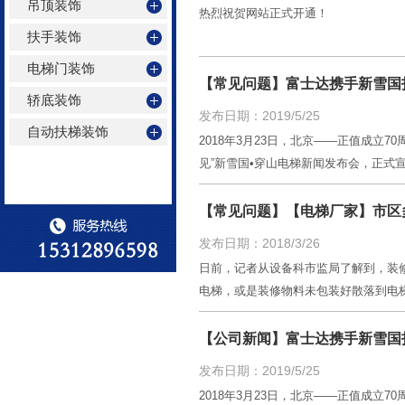
吊顶装饰
热烈祝贺网站正式开通！
扶手装饰
电梯门装饰
【常见问题】富士达携手新雪国
轿底装饰
发布日期：2019/5/25
自动扶梯装饰
2018年3月23日，北京——正值成立
见”新雪国•穿山电梯新闻发布会，正式
之际将打破目前吉尼斯电梯单次提升高
国雪上项目获得世界首枚金牌的滑雪运
【常见问题】【电梯厂家】市区
打造的三台穿山电梯，是以山洞为主体
发布日期：2018/3/26
大运载人数为81人。电梯上行最高运行
日前，记者从设备科市监局了解到，装
移，改变了滑雪场以缆车和索道为主的
电梯，或是装修物料未包装好散落到电
梯为观光梯形式，游客也可在乘坐电梯直
诉记者，要降低装修高峰期间电梯故障
高一先生表达了对于“电梯改变生活”的
产电梯时，要严格按照生产流程，把控
【公司新闻】富士达携手新雪国
的项目当中，除了提供富士达常年专注
隙里漏了出来。当小板车推到电梯门前
供便捷省时的全方位休闲运动环境，这
发布日期：2019/5/25
进入电梯的一瞬间，记者在电梯里感受
京北一级路通车后距北京130公里，规划
2018年3月23日，北京——正值成立
落的沙石。 于是，记者到一家2000k